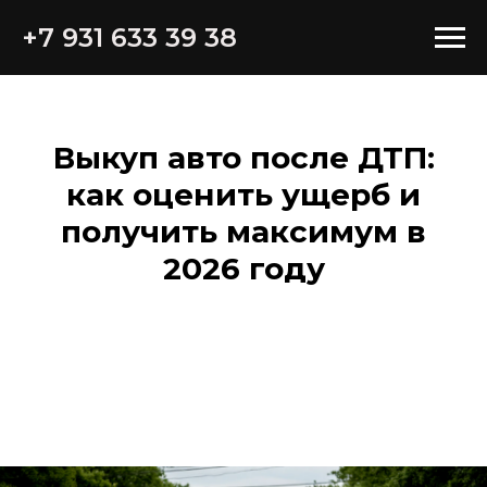
#rec1092748686 { position: sticky; top: 80px; /* высота верхней
фиксированной части */ z-index: 9999; }
+7 931 633 39 38
Выкуп авто после ДТП:
как оценить ущерб и
получить максимум в
2026 году