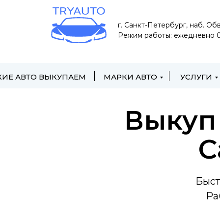
#rec1092748686 { position: sticky; top: 80px; /* высота верхней фи
г. Санкт-Петербург, наб. Об
Режим работы: ежедневно 0
КИЕ АВТО ВЫКУПАЕМ
МАРКИ АВТО
УСЛУГИ
Выку
С
Быст
Ра