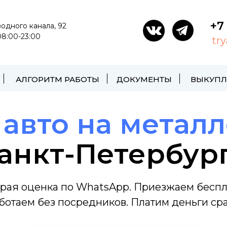
ксированной части */ z-index: 9999; }
+7
водного канала, 92
8:00-23:00
tr
АЛГОРИТМ РАБОТЫ
ДОКУМЕНТЫ
ВЫКУПЛ
п
авто на метал
анкт-Петербур
рая оценка по WhatsApp. Приезжаем беспл
ботаем без посредников. Платим деньги сра