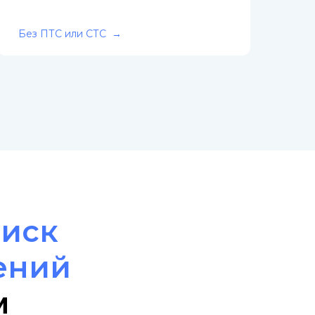
Без ПТС или СТС
оиск
ений
м