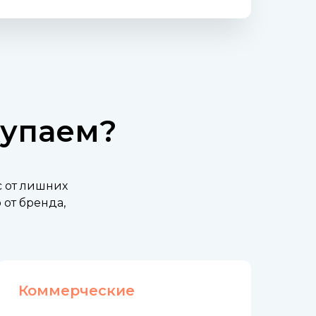
купаем?
с от лишних
от бренда,
Коммерческие