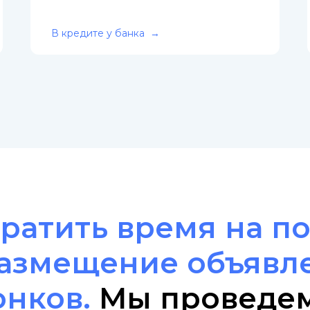
В кредите у банка
ратить время на п
размещение объявл
онков.
Мы проведе