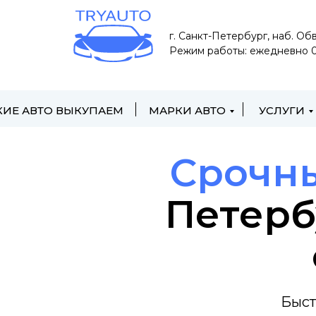
#rec1092748686 { position: sticky; top: 80px; /* высота верхней фи
г. Санкт-Петербург, наб. Об
Режим работы: ежедневно 0
КИЕ АВТО ВЫКУПАЕМ
МАРКИ АВТО
УСЛУГИ
Срочны
Петерб
Быст