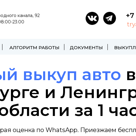
ксированной части */ z-index: 9999; }
+7
водного канала, 92
8:00-23:00
tr
АЛГОРИТМ РАБОТЫ
ДОКУМЕНТЫ
ВЫКУПЛ
й выкуп авто
в
урге и Ленинг
области за 1 ча
рая оценка по WhatsApp. Приезжаем беспл