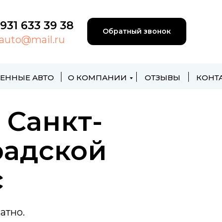
 931 633 39 38
Обратный звонок
yauto@mail.ru
ЕННЫЕ АВТО
О КОМПАНИИ
ОТЗЫВЫ
КОНТ
 Санкт-
радской
с
атно.