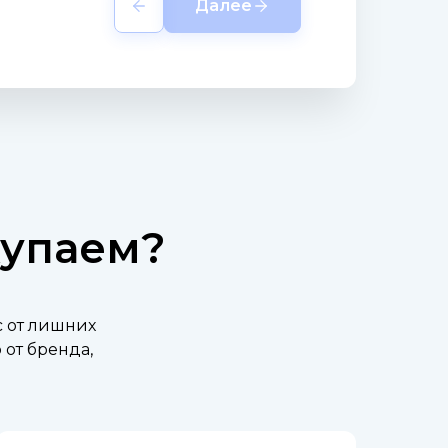
Далее
купаем?
с от лишних
от бренда,